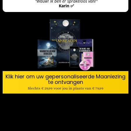
"Wauw! Ik ben er sprakeloos van!"
Karin ✅
Klik hier om uw gepersonaliseerde Maanlezing
te ontvangen
Slechts € 29,99 voor jou in plaats van € 79,99