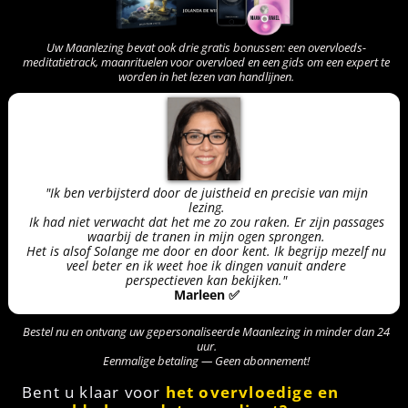
Uw Maanlezing bevat ook drie gratis bonussen: een overvloeds-
meditatietrack, maanrituelen voor overvloed en een gids om een expert te
worden in het lezen van handlijnen.
"Ik ben verbijsterd door de juistheid en precisie van mijn
lezing.
Ik had niet verwacht dat het me zo zou raken. Er zijn passages
waarbij de tranen in mijn ogen sprongen.
Het is alsof Solange me door en door kent. Ik begrijp mezelf nu
veel beter en ik weet hoe ik dingen vanuit andere
perspectieven kan bekijken."
Marleen ✅
Bestel nu en ontvang uw gepersonaliseerde Maanlezing in minder dan 24
uur.
Eenmalige betaling — Geen abonnement!
Bent u klaar voor
het overvloedige en