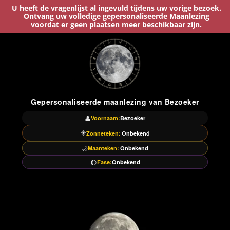
U heeft de vragenlijst al ingevuld tijdens uw vorige bezoek.
Ontvang uw volledige gepersonaliseerde Maanlezing
voordat er geen plaatsen meer beschikbaar zijn.
Gepersonaliseerde maanlezing van
Bezoeker
👤
Voornaam:
Bezoeker
☀️
Zonneteken:
Onbekend
🌙
Maanteken:
Onbekend
🌔
Fase:
Onbekend