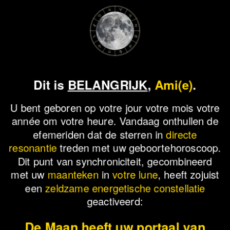
Dit is
BELANGRIJK
,
Ami(e)
.
U bent geboren op
votre jour
votre mois
votre
année
om
votre heure
. Vandaag onthullen de
efemeriden dat de sterren in
directe
resonantie
treden met uw geboortehoroscoop.
Dit punt van synchroniciteit, gecombineerd
met uw
maanteken
in
votre lune
, heeft zojuist
een
zeldzame energetische constellatie
geactiveerd:
De Maan heeft uw portaal van