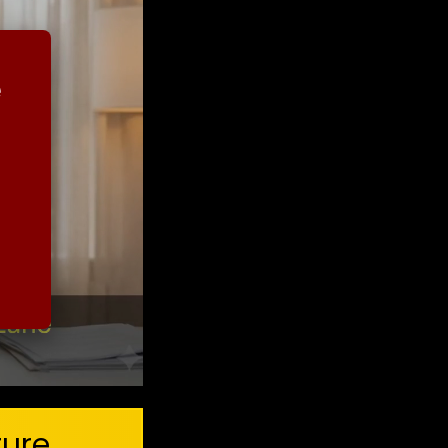
é
ture