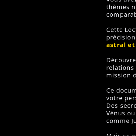
thèmes na
comparabl
Cette Lec
précision
astral et
Découvr
relations
mission d
Ce docume
votre per
Des secre
Vénus ou 
comme Ju
Mais ce n