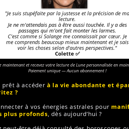
"Je suis stupéfaite par la justesse et la précision de m
lecture.
Je ne m'attendais pas à être aussi touchée. Il y a des
passages qui m'ont fait monter les larmes.
C'est comme si Solange me connaissait par cœur. Je
me comprends beaucoup mieux maintenant et je sais
voir les choses selon d'autres perspectives."
Colette ✅
aintenant et recevez votre lecture de Lune personnalisée en moin
Paiement unique — Aucun abonnement !
 prêt à accéder
à la vie abondante et ép
itez ?
nnecter à vos énergies astrales pour
manif
es plus profonds
, dès aujourd’hui ?
 peut-être déjà consulté des horoscopes o