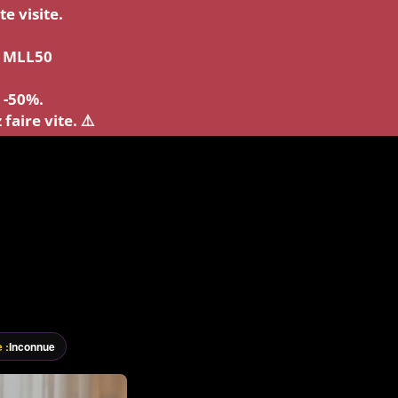
e visite.
: MLL50
 -50%.
faire vite. ⚠️
 :
Inconnue