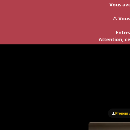
Vous ave
⚠️ Vou
Entre
Attention, ce
Prénom 
👤