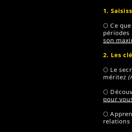
1. Saisi
🌕 Ce que
périodes
son max
2. Les c
🌕 Le sec
méritez
(
🌕 Découv
pour vou
🌕 Appren
relations