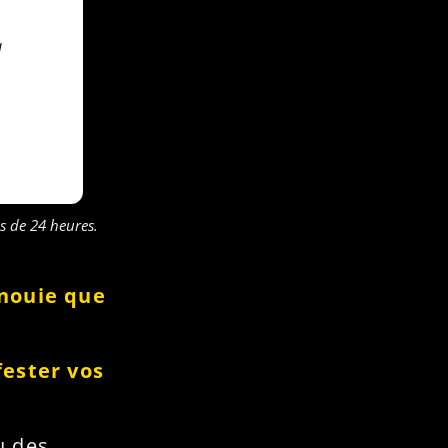
a
s de 24 heures.
anouie que
ester vos
u des