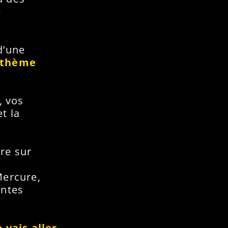
e
d’une
e thème
, vos
t la
re sur
Mercure,
entes
e vais aller