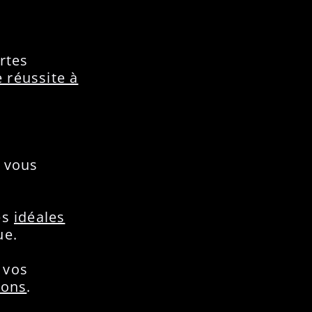
rtes
 réussite à
 vous
es
idéales
ue.
 vos
ions
.