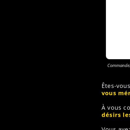
Commandez m
Êtes-vous
vous mér
À vous co
désirs l
Vous avez