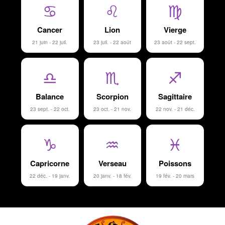
♋
♌
♍
Cancer
Lion
Vierge
21 juin - 22 juil.
23 juil. - 22 août
23 août - 22 sept.
♎
♏
♐
Balance
Scorpion
Sagittaire
23 sept. - 22 oct.
23 oct. - 21 nov.
22 nov. - 21 déc.
♑
♒
♓
Capricorne
Verseau
Poissons
22 déc. - 19 janv.
20 janv. - 18 fév.
19 fév. - 20 mars