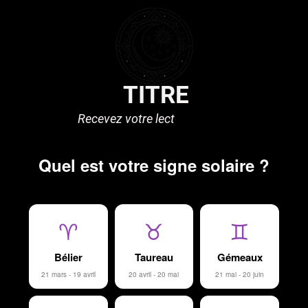
TITRE
Recevez votre lect
ure Jyotish
Quel est votre signe solaire ?
♈
♉
♊
Bélier
Taureau
Gémeaux
21 mars - 19 avril
20 avril - 20 mai
21 mai - 20 juin