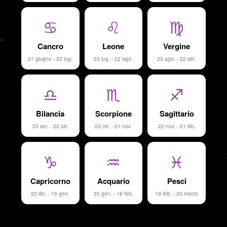
♋
♌
♍
Cancro
Leone
Vergine
21 giugno - 22 lug.
23 lug. - 22 ago.
23 ago. - 22 set.
♎
♏
♐
Bilancia
Scorpione
Sagittario
23 set. - 22 ott.
23 ott. - 21 nov.
22 nov. - 21 dic.
♑
♒
♓
Capricorno
Acquario
Pesci
22 dic. - 19 gen.
20 gen. - 18 feb.
19 feb. - 20 marzo