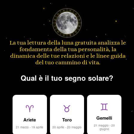
La tua lettura della luna gratuita analizza le
fondamenta della tua personalità, la
dinamica delle tue relazioni e le linee guida
del tuo cammino di vita.
Qual è il tuo segno solare?
♊
♈
♉
Gemelli
Ariete
Toro
21 maggio - 20
21 marzo - 19 aprile
20 aprile - 20 maggio
giugno